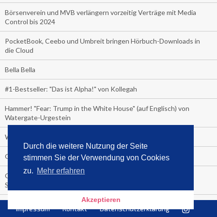
Börsenverein und MVB verlängern vorzeitig Verträge mit Media
Control bis 2024
PocketBook, Ceebo und Umbreit bringen Hörbuch-Downloads in
die Cloud
Bella Bella
#1-Bestseller: "Das ist Alpha!" von Kollegah
Hammer! "Fear: Trump in the White House" (auf Englisch) von
Watergate-Urgestein
Wie alt sind die TV-Zuschauer
Durch die weitere Nutzung der Seite
Geisterfahrer auf Überholspur
stimmen Sie der Verwendung von Cookies
zu.
Mehr erfahren
Gegen Einsamkeit: Single-Haushalte schauen täglich fast 6
Stunden TV
Akzeptieren
TV-Quote:
Impressum
Kontakt
Datenschutzerklärung