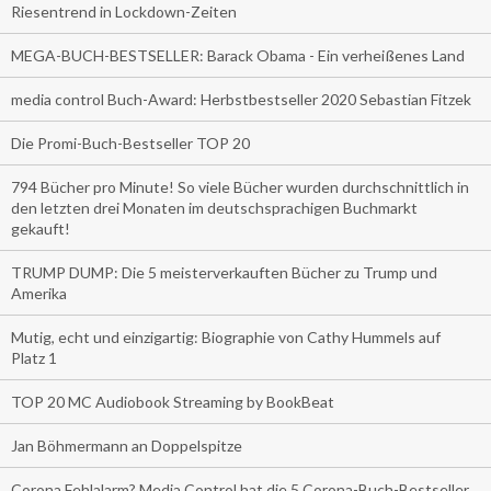
Riesentrend in Lockdown-Zeiten
MEGA-BUCH-BESTSELLER: Barack Obama - Ein verheißenes Land
media control Buch-Award: Herbstbestseller 2020 Sebastian Fitzek
Die Promi-Buch-Bestseller TOP 20
794 Bücher pro Minute! So viele Bücher wurden durchschnittlich in
den letzten drei Monaten im deutschsprachigen Buchmarkt
gekauft!
TRUMP DUMP: Die 5 meisterverkauften Bücher zu Trump und
Amerika
Mutig, echt und einzigartig: Biographie von Cathy Hummels auf
Platz 1
TOP 20 MC Audiobook Streaming by BookBeat
Jan Böhmermann an Doppelspitze
Corona Fehlalarm? Media Control hat die 5 Corona-Buch-Bestseller