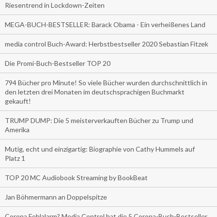
Riesentrend in Lockdown-Zeiten
MEGA-BUCH-BESTSELLER: Barack Obama - Ein verheißenes Land
media control Buch-Award: Herbstbestseller 2020 Sebastian Fitzek
Die Promi-Buch-Bestseller TOP 20
794 Bücher pro Minute! So viele Bücher wurden durchschnittlich in
den letzten drei Monaten im deutschsprachigen Buchmarkt
gekauft!
TRUMP DUMP: Die 5 meisterverkauften Bücher zu Trump und
Amerika
Mutig, echt und einzigartig: Biographie von Cathy Hummels auf
Platz 1
TOP 20 MC Audiobook Streaming by BookBeat
Jan Böhmermann an Doppelspitze
Corona Fehlalarm? Media Control hat die 5 Corona-Buch-Bestseller