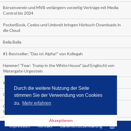
Börsenverein und MVB verlängern vorzeitig Verträge mit Media
Control bis 2024
PocketBook, Ceebo und Umbreit bringen Hörbuch-Downloads in
die Cloud
Bella Bella
#1-Bestseller: "Das ist Alpha!" von Kollegah
Hammer! "Fear: Trump in the White House" (auf Englisch) von
Watergate-Urgestein
Wie alt sind die TV-Zuschauer
Durch die weitere Nutzung der Seite
Geisterfahrer auf Überholspur
stimmen Sie der Verwendung von Cookies
zu.
Mehr erfahren
Gegen Einsamkeit: Single-Haushalte schauen täglich fast 6
Stunden TV
Akzeptieren
TV-Quote:
Impressum
Kontakt
Datenschutzerklärung