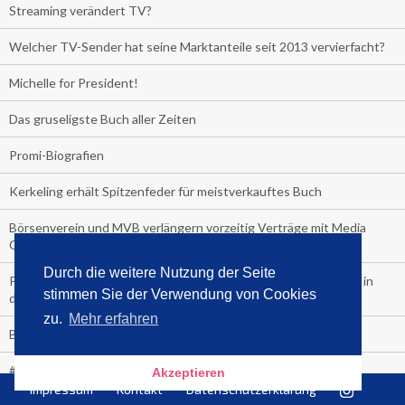
Streaming verändert TV?
Welcher TV-Sender hat seine Marktanteile seit 2013 vervierfacht?
Michelle for President!
Das gruseligste Buch aller Zeiten
Promi-Biografien
Kerkeling erhält Spitzenfeder für meistverkauftes Buch
Börsenverein und MVB verlängern vorzeitig Verträge mit Media
Control bis 2024
Durch die weitere Nutzung der Seite
PocketBook, Ceebo und Umbreit bringen Hörbuch-Downloads in
stimmen Sie der Verwendung von Cookies
die Cloud
zu.
Mehr erfahren
Bella Bella
#1-Bestseller: "Das ist Alpha!" von Kollegah
Akzeptieren
Impressum
Kontakt
Datenschutzerklärung