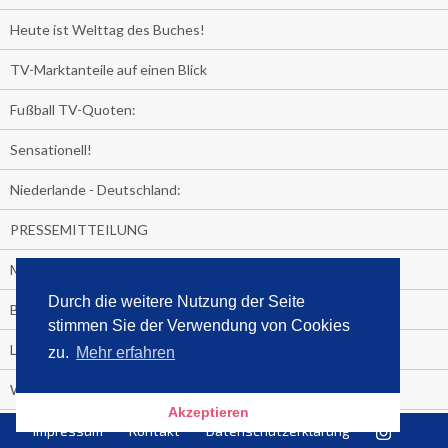
Heute ist Welttag des Buches!
TV-Marktanteile auf einen Blick
Fußball TV-Quoten:
Sensationell!
Niederlande - Deutschland:
PRESSEMITTEILUNG
Media Control eBook-Panel
Durch die weitere Nutzung der Seite
BIATHLON-WM im TV
stimmen Sie der Verwendung von Cookies
Lagerfelds N°5
zu.
Mehr erfahren
Wer schaut täglich fast sieben Stunden Fernsehen?
Akzeptieren
Es Pilchert allerorten
Impressum
Kontakt
Datenschutzerklärung