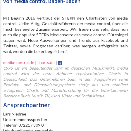
von media control Baden-Baden.
Mit Beginn 2016 vertraut der STERN den Chartlisten von media
control. Ulrike Altig, Geschäftsführerin der media control, über die
frisch besiegelte Zusammenarbeit: „Wir freuen uns sehr, dass nun
auch die populäre STERN Medienseite das media control Gütesiegel
tragen wird. Neue Auswertungen und Trends aus Facebook und
Twitter, sowie Prognosen darüber, was morgen erfolgreich sein
wird, werden die Leser begeistern."
media-control.de
|
charts.de
|
1976 ist ein bedeutendes Jahr im deutschen Musikmarkt: media
control wird der erste Anbieter repräsentativer Charts in
Deutschland. Das Unternehmen baut in den Folgejahren seine
Produkt- und Dienstleistungspalette stetig aus und etabliert
erfolgreich Charts und Marktforschung für die Entertainment-
Bereiche Buch, Musik, TV, Kino, Video und Social Media.
Ansprechpartner
Lars Niedrée
Unternehmenssprecher
Telefon 07221 / 309 0
l.niedree@media-control.de