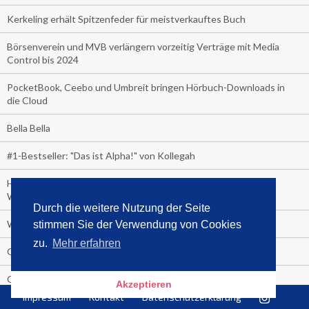
Kerkeling erhält Spitzenfeder für meistverkauftes Buch
Börsenverein und MVB verlängern vorzeitig Verträge mit Media
Control bis 2024
PocketBook, Ceebo und Umbreit bringen Hörbuch-Downloads in
die Cloud
Bella Bella
#1-Bestseller: "Das ist Alpha!" von Kollegah
Hammer! "Fear: Trump in the White House" (auf Englisch) von
Watergate-Urgestein
Durch die weitere Nutzung der Seite
Wie alt sind die TV-Zuschauer
stimmen Sie der Verwendung von Cookies
zu.
Mehr erfahren
Geisterfahrer auf Überholspur
Gegen Einsamkeit: Single-Haushalte schauen täglich fast 6
Akzeptieren
Stunden TV
Impressum
Kontakt
Datenschutzerklärung