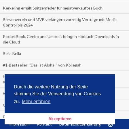
Kerkeling erhält Spitzenfeder für meistverkauftes Buch
Börsenverein und MVB verlängern vorzeitig Verträge mit Media
Control bis 2024
PocketBook, Ceebo und Umbreit bringen Hörbuch-Downloads in
die Cloud
Bella Bella
#1-Bestseller: "Das ist Alpha!" von Kollegah
Hammer! "Fear: Trump in the White House" (auf Englisch) von
Watergate-Urgestein
Durch die weitere Nutzung der Seite
Wie alt sind die TV-Zuschauer
stimmen Sie der Verwendung von Cookies
zu.
Mehr erfahren
Geisterfahrer auf Überholspur
Gegen Einsamkeit: Single-Haushalte schauen täglich fast 6
Akzeptieren
Stunden TV
Impressum
Kontakt
Datenschutzerklärung