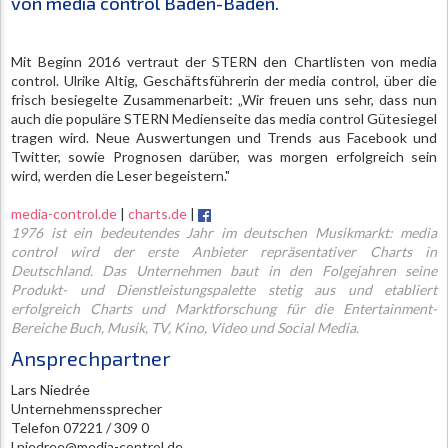
von media control Baden-Baden.
Mit Beginn 2016 vertraut der STERN den Chartlisten von media
control. Ulrike Altig, Geschäftsführerin der media control, über die
frisch besiegelte Zusammenarbeit: „Wir freuen uns sehr, dass nun
auch die populäre STERN Medienseite das media control Gütesiegel
tragen wird. Neue Auswertungen und Trends aus Facebook und
Twitter, sowie Prognosen darüber, was morgen erfolgreich sein
wird, werden die Leser begeistern."
media-control.de
|
charts.de
|
1976 ist ein bedeutendes Jahr im deutschen Musikmarkt: media
control wird der erste Anbieter repräsentativer Charts in
Deutschland. Das Unternehmen baut in den Folgejahren seine
Produkt- und Dienstleistungspalette stetig aus und etabliert
erfolgreich Charts und Marktforschung für die Entertainment-
Bereiche Buch, Musik, TV, Kino, Video und Social Media.
Ansprechpartner
Lars Niedrée
Unternehmenssprecher
Telefon 07221 / 309 0
l.niedree@media-control.de