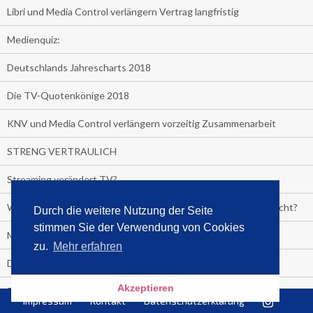
Libri und Media Control verlängern Vertrag langfristig
Medienquiz:
Deutschlands Jahrescharts 2018
Die TV-Quotenkönige 2018
KNV und Media Control verlängern vorzeitig Zusammenarbeit
STRENG VERTRAULICH
Streaming verändert TV?
Welcher TV-Sender hat seine Marktanteile seit 2013 vervierfacht?
Durch die weitere Nutzung der Seite
stimmen Sie der Verwendung von Cookies
Michelle for President!
zu.
Mehr erfahren
Das gruseligste Buch aller Zeiten
Akzeptieren
Promi-Biografien
Impressum
Kontakt
Datenschutzerklärung