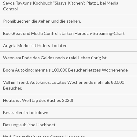
Seyda Taygur's Kochbuch "Sissys Kitchen": Platz 1 bei Media
Control
Promibuecher, die gehen und die stehen.
BookBeat und Media Control starten Hörbuch-Streaming-Chart
Angela Merkel ist Hitlers Tochter
Wenn am Ende des Geldes noch zu viel Leben übrig ist
Boom Autokino: mehr als 100.000 Besucher letztes Wochenende
Voll im Trend: Autokinos. Letztes Wochenende mehr als 80.000
Besucher.
Heute ist Welttag des Buches 2020!
Bestseller im Lockdown
Das unglaubliche Hochbeet
Nr. 1 Gesundheit ist das Corona-Handbuch