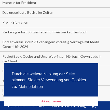
Michelle for President!
Das gruseligste Buch aller Zeiten
Promi-Biografien
Kerkeling erhält Spitzenfeder für meistverkauftes Buch
Börsenverein und MVB verlängern vorzeitig Verträge mit Media
Control bis 2024
PocketBook, Ceebo und Umbreit bringen Hörbuch-Downloads in
die Cloud
Bella Bella
Durch die weitere Nutzung der Seite
stimmen Sie der Verwendung von Cookies
#1-Bestseller: "Das ist Alpha!" von Kollegah
zu.
Mehr erfahren
Hammer! "Fear: Trump in the White House" (auf Englisch) von
Watergate-Urgestein
Akzeptieren
Wie alt sind die TV-Zuschauer
Impressum
Kontakt
Datenschutzerklärung