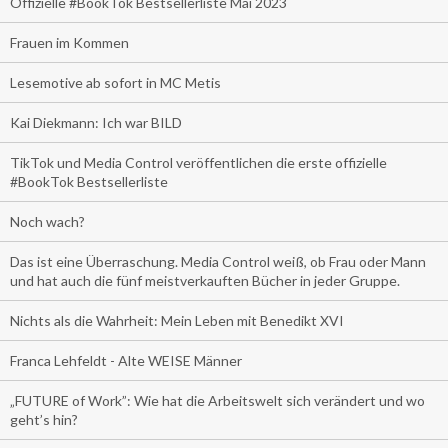
Offizielle #BookTok Bestsellerliste Mai 2023
Frauen im Kommen
Lesemotive ab sofort in MC Metis
Kai Diekmann: Ich war BILD
TikTok und Media Control veröffentlichen die erste offizielle
#BookTok Bestsellerliste
Noch wach?
Das ist eine Überraschung. Media Control weiß, ob Frau oder Mann
und hat auch die fünf meistverkauften Bücher in jeder Gruppe.
Nichts als die Wahrheit: Mein Leben mit Benedikt XVI
Franca Lehfeldt - Alte WEISE Männer
„FUTURE of Work”: Wie hat die Arbeitswelt sich verändert und wo
geht’s hin?