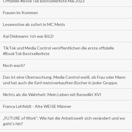
Offizielle #BookTok Bestsellerliste Mai 2023
Frauen im Kommen
Lesemotive ab sofort in MC Metis
Kai Diekmann: Ich war BILD
TikTok und Media Control veröffentlichen die erste offizielle
#BookTok Bestsellerliste
Noch wach?
Das ist eine Überraschung. Media Control weiß, ob Frau oder Mann
und hat auch die fünf meistverkauften Bücher in jeder Gruppe.
Nichts als die Wahrheit: Mein Leben mit Benedikt XVI
Franca Lehfeldt - Alte WEISE Männer
„FUTURE of Work”: Wie hat die Arbeitswelt sich verändert und wo
geht’s hin?