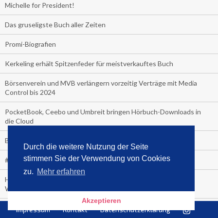
Michelle for President!
Das gruseligste Buch aller Zeiten
Promi-Biografien
Kerkeling erhält Spitzenfeder für meistverkauftes Buch
Börsenverein und MVB verlängern vorzeitig Verträge mit Media
Control bis 2024
PocketBook, Ceebo und Umbreit bringen Hörbuch-Downloads in
die Cloud
Bella Bella
Durch die weitere Nutzung der Seite
stimmen Sie der Verwendung von Cookies
#1-Bestseller: "Das ist Alpha!" von Kollegah
zu.
Mehr erfahren
Hammer! "Fear: Trump in the White House" (auf Englisch) von
Watergate-Urgestein
Akzeptieren
Wie alt sind die TV-Zuschauer
Impressum
Kontakt
Datenschutzerklärung