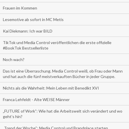
Frauen im Kommen
Lesemotive ab sofort in MC Metis
Kai Diekmann: Ich war BILD
TikTok und Media Control veröffentlichen die erste offizielle
#BookTok Bestsellerliste
Noch wach?
Das ist eine Überraschung. Media Control weiß, ob Frau oder Mann
und hat auch die fünf meistverkauften Bücher in jeder Gruppe.
Nichts als die Wahrheit: Mein Leben mit Benedikt XVI
Franca Lehfeldt - Alte WEISE Männer
„FUTURE of Work”: Wie hat die Arbeitswelt sich verändert und wo
geht’s hin?
„Trend der Woche“: Media Control und Brandplace starten