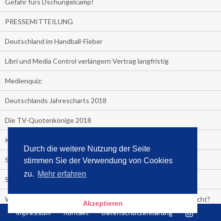
Gefahr fürs Dschungelcamp!
PRESSEMITTEILUNG
Deutschland im Handball-Fieber
Libri und Media Control verlängern Vertrag langfristig
Medienquiz:
Deutschlands Jahrescharts 2018
Die TV-Quotenkönige 2018
KNV und Media Control verlängern vorzeitig Zusammenarbeit
Durch die weitere Nutzung der Seite
STRENG VERTRAULICH
stimmen Sie der Verwendung von Cookies
zu.
Mehr erfahren
Streaming verändert TV?
Welcher TV-Sender hat seine Marktanteile seit 2013 vervierfacht?
Akzeptieren
Impressum
Kontakt
Datenschutzerklärung
Michelle for President!