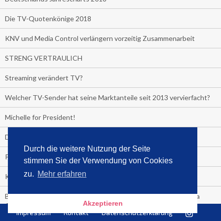
Die TV-Quotenkönige 2018
KNV und Media Control verlängern vorzeitig Zusammenarbeit
STRENG VERTRAULICH
Streaming verändert TV?
Welcher TV-Sender hat seine Marktanteile seit 2013 vervierfacht?
Michelle for President!
Das gruseligste Buch aller Zeiten
Durch die weitere Nutzung der Seite
Promi-Biografien
stimmen Sie der Verwendung von Cookies
zu.
Mehr erfahren
Kerkeling erhält Spitzenfeder für meistverkauftes Buch
Börsenverein und MVB verlängern vorzeitig Verträge mit Media
Akzeptieren
Control bis 2024
Impressum
Kontakt
Datenschutzerklärung