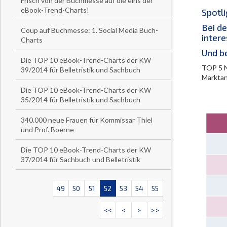
Frisch von der Buchmesse auf die eins der
eBook-Trend-Charts!
Spotli
Bei de
Coup auf Buchmesse: 1. Social Media Buch-
intere
Charts
Und b
Die TOP 10 eBook-Trend-Charts der KW
TOP 5 N
39/2014 für Belletristik und Sachbuch
Marktan
Die TOP 10 eBook-Trend-Charts der KW
35/2014 für Belletristik und Sachbuch
340.000 neue Frauen für Kommissar Thiel
und Prof. Boerne
Die TOP 10 eBook-Trend-Charts der KW
37/2014 für Sachbuch und Belletristik
49
50
51
52
53
54
55
<<
<
>
>>