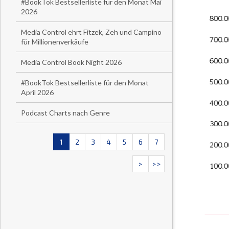
#BookTok Bestsellerliste für den Monat Mai
2026
Media Control ehrt Fitzek, Zeh und Campino
für Millionenverkäufe
Media Control Book Night 2026
#BookTok Bestsellerliste für den Monat
April 2026
Podcast Charts nach Genre
1
2
3
4
5
6
7
>
>>