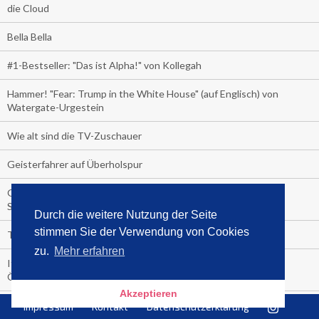
die Cloud
Bella Bella
#1-Bestseller: "Das ist Alpha!" von Kollegah
Hammer! "Fear: Trump in the White House" (auf Englisch) von
Watergate-Urgestein
Wie alt sind die TV-Zuschauer
Geisterfahrer auf Überholspur
Gegen Einsamkeit: Single-Haushalte schauen täglich fast 6
Stunden TV
Durch die weitere Nutzung der Seite
stimmen Sie der Verwendung von Cookies
TV-Quote:
zu.
Mehr erfahren
Italienisches Kochbuch schießt auf Nummer 1 in Deutschland,
Österreich und Schweiz
Akzeptieren
Blick in die Garage der TV-Dauerglotzer
Impressum
Kontakt
Datenschutzerklärung