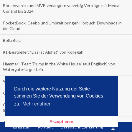
Börsenverein und MVB verlängern vorzeitig Verträge mit Media
Control bis 2024
PocketBook, Ceebo und Umbreit bringen Hörbuch-Downloads in
die Cloud
Bella Bella
#1-Bestseller: "Das ist Alpha!" von Kollegah
Hammer! "Fear: Trump in the White House" (auf Englisch) von
Watergate-Urgestein
Wie alt sind die TV-Zuschauer
Durch die weitere Nutzung der Seite
Geisterfahrer auf Überholspur
stimmen Sie der Verwendung von Cookies
zu.
Mehr erfahren
Gegen Einsamkeit: Single-Haushalte schauen täglich fast 6
Stunden TV
Akzeptieren
TV-Quote:
Impressum
Kontakt
Datenschutzerklärung