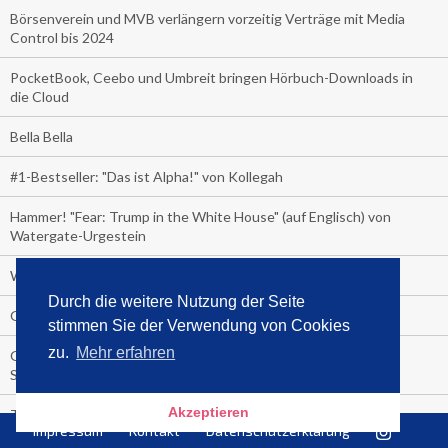
Börsenverein und MVB verlängern vorzeitig Verträge mit Media
Control bis 2024
PocketBook, Ceebo und Umbreit bringen Hörbuch-Downloads in
die Cloud
Bella Bella
#1-Bestseller: "Das ist Alpha!" von Kollegah
Hammer! "Fear: Trump in the White House" (auf Englisch) von
Watergate-Urgestein
Wie alt sind die TV-Zuschauer
Durch die weitere Nutzung der Seite
Geisterfahrer auf Überholspur
stimmen Sie der Verwendung von Cookies
zu.
Mehr erfahren
Gegen Einsamkeit: Single-Haushalte schauen täglich fast 6
Stunden TV
Akzeptieren
TV-Quote:
Impressum
Kontakt
Datenschutzerklärung