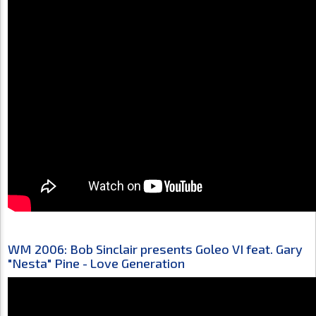
WM 2006: Bob Sinclair presents Goleo VI feat. Gary
"Nesta" Pine - Love Generation