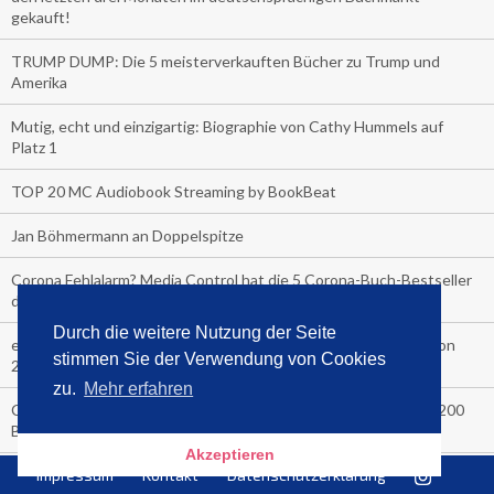
gekauft!
TRUMP DUMP: Die 5 meisterverkauften Bücher zu Trump und
Amerika
Mutig, echt und einzigartig: Biographie von Cathy Hummels auf
Platz 1
TOP 20 MC Audiobook Streaming by BookBeat
Jan Böhmermann an Doppelspitze
Corona Fehlalarm? Media Control hat die 5 Corona-Buch-Bestseller
der letzten 3 Monate hier
Durch die weitere Nutzung der Seite
eBook-Fan? Media Control hat die 5 meistverkauften Reader von
stimmen Sie der Verwendung von Cookies
2020 und die Top 5 der meistgelesenen eBooks
zu.
Mehr erfahren
COVER-CHECK: Die Top Ten Verkäufe letzte Woche an über 200
Bahnhofskiosken
Akzeptieren
Der Media Control Sommer-Bestseller 2020
Impressum
Kontakt
Datenschutzerklärung