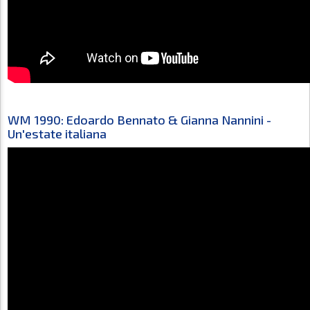
WM 1990: Edoardo Bennato & Gianna Nannini -
Un'estate italiana