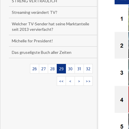
STRENG VERTRAULICH
Streaming verändert TV?
Welcher TV-Sender hat seine Marktanteile
seit 2013 vervierfacht?
Michelle for President!
Das gruseligste Buch aller Zeiten
26
27
28
29
30
31
32
<<
<
>
>>