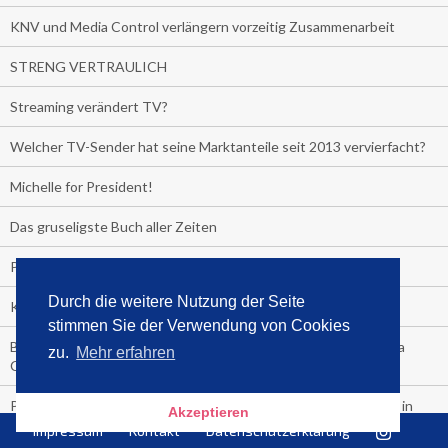
KNV und Media Control verlängern vorzeitig Zusammenarbeit
STRENG VERTRAULICH
Streaming verändert TV?
Welcher TV-Sender hat seine Marktanteile seit 2013 vervierfacht?
Michelle for President!
Das gruseligste Buch aller Zeiten
Promi-Biografien
Durch die weitere Nutzung der Seite
Kerkeling erhält Spitzenfeder für meistverkauftes Buch
stimmen Sie der Verwendung von Cookies
Börsenverein und MVB verlängern vorzeitig Verträge mit Media
zu.
Mehr erfahren
Control bis 2024
PocketBook, Ceebo und Umbreit bringen Hörbuch-Downloads in
Akzeptieren
die Cloud
Impressum
Kontakt
Datenschutzerklärung