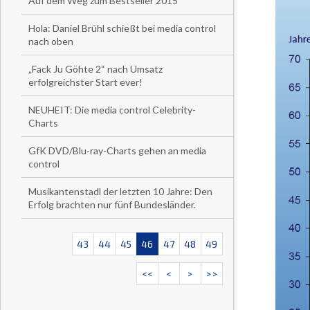
Auf dem Weg zum Bestseller 2015
Hola: Daniel Brühl schießt bei media control
nach oben
„Fack Ju Göhte 2“ nach Umsatz
erfolgreichster Start ever!
NEUHEIT: Die media control Celebrity-
Charts
GfK DVD/Blu-ray-Charts gehen an media
control
Musikantenstadl der letzten 10 Jahre: Den
Erfolg brachten nur fünf Bundesländer.
43
44
45
46
47
48
49
<<
<
>
>>