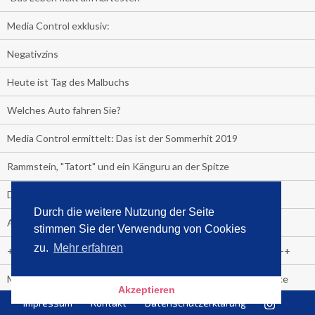
Media Control exklusiv:
Negativzins
Heute ist Tag des Malbuchs
Welches Auto fahren Sie?
Media Control ermittelt: Das ist der Sommerhit 2019
Rammstein, "Tatort" und ein Känguru an der Spitze
Die Promi-Bestseller 1. Halbjahr 2019
Durch die weitere Nutzung der Seite
Alle Bestseller in der Übersicht
stimmen Sie der Verwendung von Cookies
zu.
Mehr erfahren
+++++ Media Control News +++++ Media Control News +++++
Media Control beruft Arnd von Conrady zum Leiter E-Commerce
Akzeptieren
Impressum
Kontakt
Datenschutzerklärung
Zuschauer-Trend der Fußball Frauen WM: