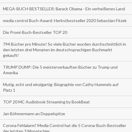
MEGA-BUCH-BESTSELLER: Barack Obama - Ein verheißenes Land
media control Buch-Award: Herbstbestseller 2020 Sebastian Fitzek
Die Promi-Buch-Bestseller TOP 20
794 Bücher pro Minute! So viele Bücher wurden durchschnittlich in
den letzten drei Monaten im deutschsprachigen Buchmarkt
gekauft!
TRUMP DUMP: Die 5 meisterverkauften Bücher zu Trump und
Amerika
Mutig, echt und einzigartig: Biographie von Cathy Hummels auf
Platz 1
TOP 20 MC Audiobook Streaming by BookBeat
Jan Böhmermann an Doppelspitze
Corona Fehlalarm? Media Control hat die 5 Corona-Buch-Bestseller
der letzten 3 Monate hier