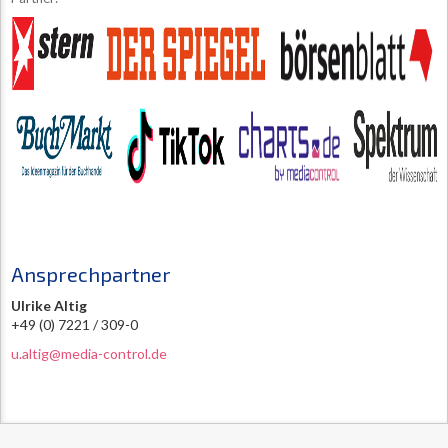
Ansprechpartner
Ulrike Altig
+49 (0) 7221 / 309-0
u.altig@media-control.de