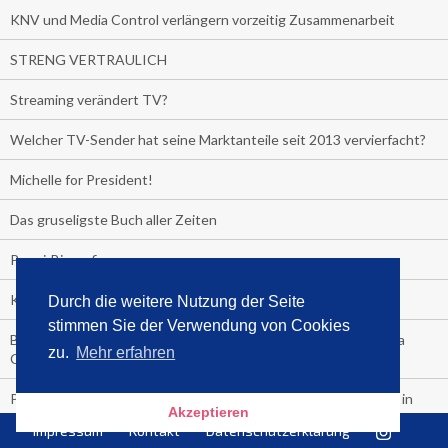
KNV und Media Control verlängern vorzeitig Zusammenarbeit
STRENG VERTRAULICH
Streaming verändert TV?
Welcher TV-Sender hat seine Marktanteile seit 2013 vervierfacht?
Michelle for President!
Das gruseligste Buch aller Zeiten
Promi-Biografien
Kerkeling erhält Spitzenfeder für meistverkauftes Buch
Durch die weitere Nutzung der Seite
stimmen Sie der Verwendung von Cookies
Börsenverein und MVB verlängern vorzeitig Verträge mit Media
zu.
Mehr erfahren
Control bis 2024
PocketBook, Ceebo und Umbreit bringen Hörbuch-Downloads in
Akzeptieren
die Cloud
Impressum
Kontakt
Datenschutzerklärung