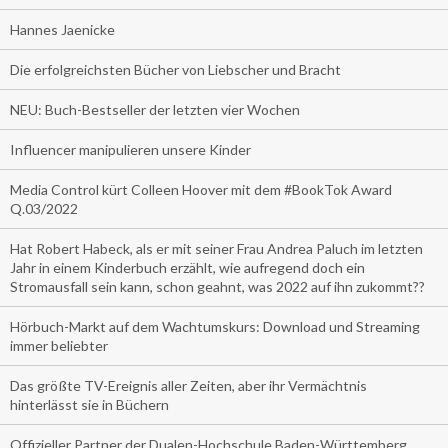
Hannes Jaenicke
Die erfolgreichsten Bücher von Liebscher und Bracht
NEU: Buch-Bestseller der letzten vier Wochen
Influencer manipulieren unsere Kinder
Media Control kürt Colleen Hoover mit dem #BookTok Award
Q.03/2022
Hat Robert Habeck, als er mit seiner Frau Andrea Paluch im letzten
Jahr in einem Kinderbuch erzählt, wie aufregend doch ein
Stromausfall sein kann, schon geahnt, was 2022 auf ihn zukommt??
Hörbuch-Markt auf dem Wachtumskurs: Download und Streaming
immer beliebter
Das größte TV-Ereignis aller Zeiten, aber ihr Vermächtnis
hinterlässt sie in Büchern
Offizieller Partner der Dualen-Hochschule Baden-Württemberg