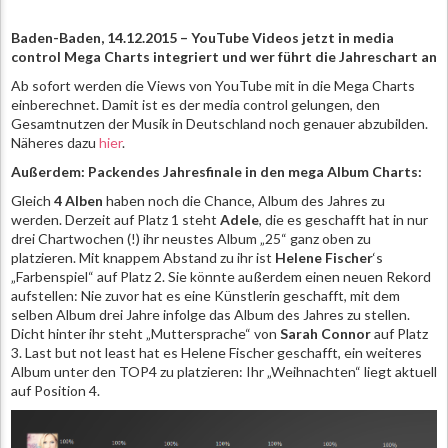
Baden-Baden, 14.12.2015 – YouTube Videos jetzt in media
control Mega Charts integriert und wer führt die Jahreschart an
Ab sofort werden die Views von YouTube mit in die Mega Charts
einberechnet. Damit ist es der media control gelungen, den
Gesamtnutzen der Musik in Deutschland noch genauer abzubilden.
Näheres dazu
hier
.
Außerdem: Packendes Jahresfinale in den mega Album Charts:
Gleich
4 Alben
haben noch die Chance, Album des Jahres zu
werden. Derzeit auf Platz 1 steht
Adele
, die es geschafft hat in nur
drei Chartwochen (!) ihr neustes Album „25“ ganz oben zu
platzieren. Mit knappem Abstand zu ihr ist
Helene Fischer
‘s
„Farbenspiel“ auf Platz 2. Sie könnte außerdem einen neuen Rekord
aufstellen: Nie zuvor hat es eine Künstlerin geschafft, mit dem
selben Album drei Jahre infolge das Album des Jahres zu stellen.
Dicht hinter ihr steht „Muttersprache“ von
Sarah Connor
auf Platz
3. Last but not least hat es Helene Fischer geschafft, ein weiteres
Album unter den TOP4 zu platzieren: Ihr „Weihnachten“ liegt aktuell
auf Position 4.