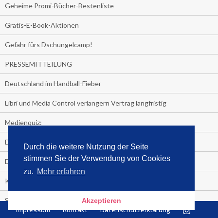
Geheime Promi-Bücher-Bestenliste
Gratis-E-Book-Aktionen
Gefahr fürs Dschungelcamp!
PRESSEMITTEILUNG
Deutschland im Handball-Fieber
Libri und Media Control verlängern Vertrag langfristig
Medienquiz:
Deutschlands Jahrescharts 2018
Durch die weitere Nutzung der Seite
stimmen Sie der Verwendung von Cookies
Die TV-Quotenkönige 2018
zu.
Mehr erfahren
KNV und Media Control verlängern vorzeitig Zusammenarbeit
STRENG VERTRAULICH
Akzeptieren
Impressum
Kontakt
Datenschutzerklärung