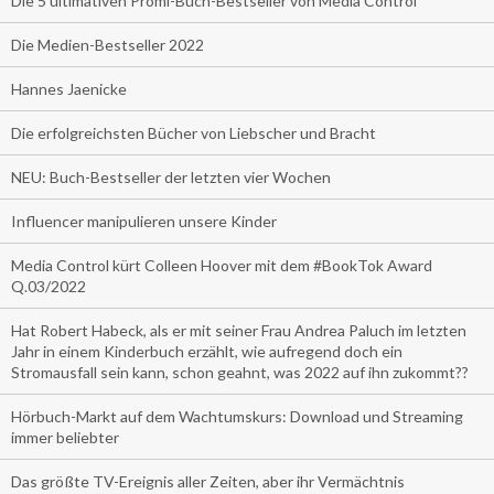
Die 5 ultimativen Promi-Buch-Bestseller von Media Control
Die Medien-Bestseller 2022
Hannes Jaenicke
Die erfolgreichsten Bücher von Liebscher und Bracht
NEU: Buch-Bestseller der letzten vier Wochen
Influencer manipulieren unsere Kinder
Media Control kürt Colleen Hoover mit dem #BookTok Award
Q.03/2022
Hat Robert Habeck, als er mit seiner Frau Andrea Paluch im letzten
Jahr in einem Kinderbuch erzählt, wie aufregend doch ein
Stromausfall sein kann, schon geahnt, was 2022 auf ihn zukommt??
Hörbuch-Markt auf dem Wachtumskurs: Download und Streaming
immer beliebter
Das größte TV-Ereignis aller Zeiten, aber ihr Vermächtnis