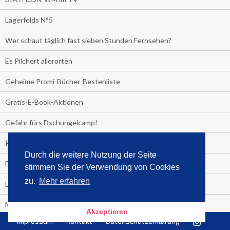
Lagerfelds N°5
Wer schaut täglich fast sieben Stunden Fernsehen?
Es Pilchert allerorten
Geheime Promi-Bücher-Bestenliste
Gratis-E-Book-Aktionen
Gefahr fürs Dschungelcamp!
PRESSEMITTEILUNG
Durch die weitere Nutzung der Seite
Deutschland im Handball-Fieber
stimmen Sie der Verwendung von Cookies
zu.
Mehr erfahren
Libri und Media Control verlängern Vertrag langfristig
Medienquiz:
Akzeptieren
Impressum
Kontakt
Datenschutzerklärung
Deutschlands Jahrescharts 2018