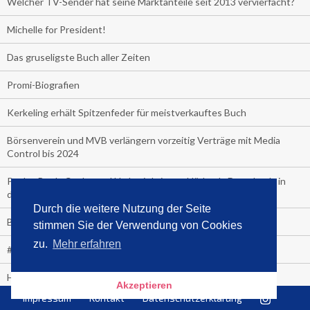
Welcher TV-Sender hat seine Marktanteile seit 2013 vervierfacht?
Michelle for President!
Das gruseligste Buch aller Zeiten
Promi-Biografien
Kerkeling erhält Spitzenfeder für meistverkauftes Buch
Börsenverein und MVB verlängern vorzeitig Verträge mit Media
Control bis 2024
PocketBook, Ceebo und Umbreit bringen Hörbuch-Downloads in
die Cloud
Durch die weitere Nutzung der Seite
Bella Bella
stimmen Sie der Verwendung von Cookies
zu.
Mehr erfahren
#1-Bestseller: "Das ist Alpha!" von Kollegah
Hammer! "Fear: Trump in the White House" (auf Englisch) von
Akzeptieren
Watergate-Urgestein
Impressum
Kontakt
Datenschutzerklärung