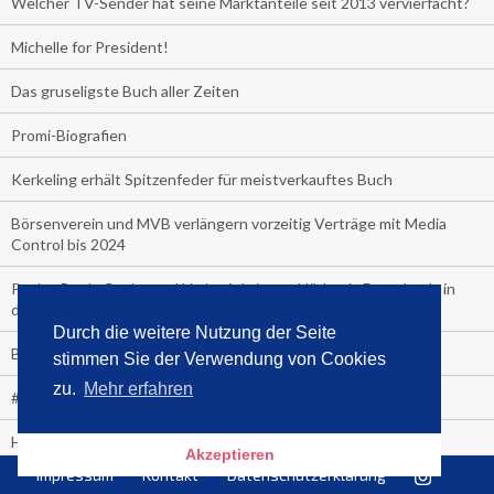
Welcher TV-Sender hat seine Marktanteile seit 2013 vervierfacht?
Michelle for President!
Das gruseligste Buch aller Zeiten
Promi-Biografien
Kerkeling erhält Spitzenfeder für meistverkauftes Buch
Börsenverein und MVB verlängern vorzeitig Verträge mit Media
Control bis 2024
PocketBook, Ceebo und Umbreit bringen Hörbuch-Downloads in
die Cloud
Durch die weitere Nutzung der Seite
Bella Bella
stimmen Sie der Verwendung von Cookies
zu.
Mehr erfahren
#1-Bestseller: "Das ist Alpha!" von Kollegah
Hammer! "Fear: Trump in the White House" (auf Englisch) von
Akzeptieren
Watergate-Urgestein
Impressum
Kontakt
Datenschutzerklärung