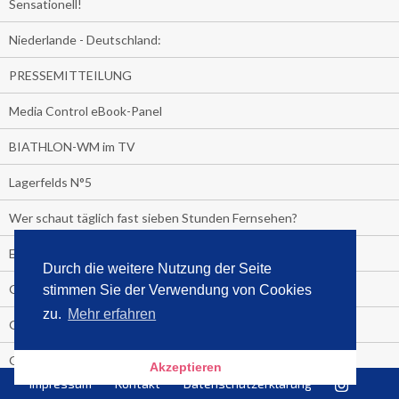
Sensationell!
Niederlande - Deutschland:
PRESSEMITTEILUNG
Media Control eBook-Panel
BIATHLON-WM im TV
Lagerfelds N°5
Wer schaut täglich fast sieben Stunden Fernsehen?
Es Pilchert allerorten
Durch die weitere Nutzung der Seite
Geheime Promi-Bücher-Bestenliste
stimmen Sie der Verwendung von Cookies
zu.
Mehr erfahren
Gratis-E-Book-Aktionen
Gefahr fürs Dschungelcamp!
Akzeptieren
Impressum
Kontakt
Datenschutzerklärung
PRESSEMITTEILUNG