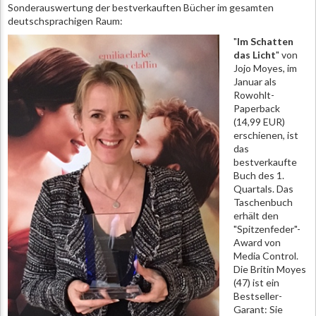
Sonderauswertung der bestverkauften Bücher im gesamten
deutschsprachigen Raum:
"
Im Schatten
das Licht
" von
Jojo Moyes, im
Januar als
Rowohlt-
Paperback
(14,99 EUR)
erschienen, ist
das
bestverkaufte
Buch des 1.
Quartals. Das
Taschenbuch
erhält den
"Spitzenfeder"-
Award von
Media Control.
Die Britin Moyes
(47) ist ein
Bestseller-
Garant: Sie