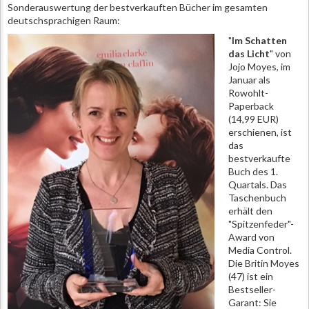
Sonderauswertung der bestverkauften Bücher im gesamten
deutschsprachigen Raum:
"
Im Schatten
das Licht
" von
Jojo Moyes, im
Januar als
Rowohlt-
Paperback
(14,99 EUR)
erschienen, ist
das
bestverkaufte
Buch des 1.
Quartals. Das
Taschenbuch
erhält den
"Spitzenfeder"-
Award von
Media Control.
Die Britin Moyes
(47) ist ein
Bestseller-
Garant: Sie