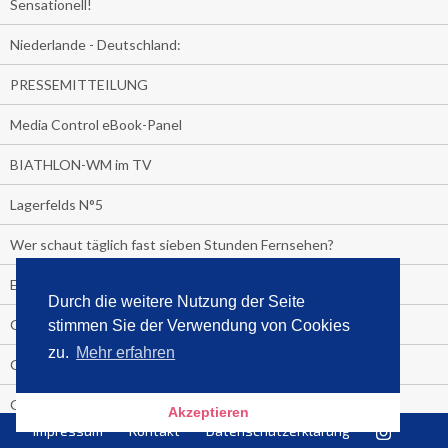
Sensationell!
Niederlande - Deutschland:
PRESSEMITTEILUNG
Media Control eBook-Panel
BIATHLON-WM im TV
Lagerfelds N°5
Wer schaut täglich fast sieben Stunden Fernsehen?
Es Pilchert allerorten
Durch die weitere Nutzung der Seite
Geheime Promi-Bücher-Bestenliste
stimmen Sie der Verwendung von Cookies
zu.
Mehr erfahren
Gratis-E-Book-Aktionen
Gefahr fürs Dschungelcamp!
Akzeptieren
Impressum
Kontakt
Datenschutzerklärung
PRESSEMITTEILUNG