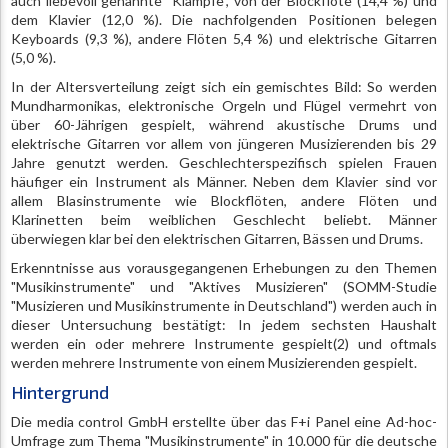
auch liebevoll genannte "Klampfe", von der Blockflöte (14,4 %) und
dem Klavier (12,0 %). Die nachfolgenden Positionen belegen
Keyboards (9,3 %), andere Flöten 5,4 %) und elektrische Gitarren
(5,0 %).
In der Altersverteilung zeigt sich ein gemischtes Bild: So werden
Mundharmonikas, elektronische Orgeln und Flügel vermehrt von
über 60-Jährigen gespielt, während akustische Drums und
elektrische Gitarren vor allem von jüngeren Musizierenden bis 29
Jahre genutzt werden. Geschlechterspezifisch spielen Frauen
häufiger ein Instrument als Männer. Neben dem Klavier sind vor
allem Blasinstrumente wie Blockflöten, andere Flöten und
Klarinetten beim weiblichen Geschlecht beliebt. Männer
überwiegen klar bei den elektrischen Gitarren, Bässen und Drums.
Erkenntnisse aus vorausgegangenen Erhebungen zu den Themen
"Musikinstrumente" und "Aktives Musizieren" (SOMM-Studie
"Musizieren und Musikinstrumente in Deutschland") werden auch in
dieser Untersuchung bestätigt: In jedem sechsten Haushalt
werden ein oder mehrere Instrumente gespielt(2) und oftmals
werden mehrere Instrumente von einem Musizierenden gespielt.
Hintergrund
Die media control GmbH erstellte über das F+i Panel eine Ad-hoc-
Umfrage zum Thema "Musikinstrumente" in 10.000 für die deutsche