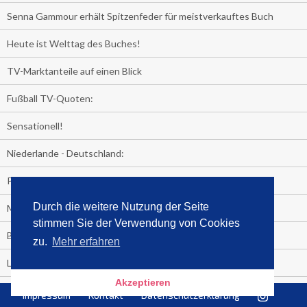
Senna Gammour erhält Spitzenfeder für meistverkauftes Buch
Heute ist Welttag des Buches!
TV-Marktanteile auf einen Blick
Fußball TV-Quoten:
Sensationell!
Niederlande - Deutschland:
PRESSEMITTEILUNG
Durch die weitere Nutzung der Seite
Media Control eBook-Panel
stimmen Sie der Verwendung von Cookies
BIATHLON-WM im TV
zu.
Mehr erfahren
Lagerfelds N°5
Akzeptieren
Wer schaut täglich fast sieben Stunden Fernsehen?
Impressum
Kontakt
Datenschutzerklärung