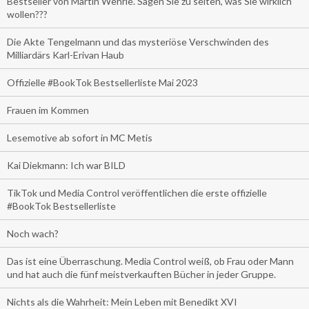
Bestseller von Martin Wehrle. Sagen Sie zu selten, was Sie wirklich
wollen???
Die Akte Tengelmann und das mysteriöse Verschwinden des
Milliardärs Karl-Erivan Haub
Offizielle #BookTok Bestsellerliste Mai 2023
Frauen im Kommen
Lesemotive ab sofort in MC Metis
Kai Diekmann: Ich war BILD
TikTok und Media Control veröffentlichen die erste offizielle
#BookTok Bestsellerliste
Noch wach?
Das ist eine Überraschung. Media Control weiß, ob Frau oder Mann
und hat auch die fünf meistverkauften Bücher in jeder Gruppe.
Nichts als die Wahrheit: Mein Leben mit Benedikt XVI