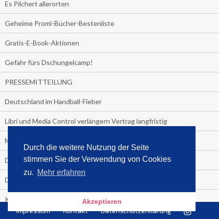
Es Pilchert allerorten
Geheime Promi-Bücher-Bestenliste
Gratis-E-Book-Aktionen
Gefahr fürs Dschungelcamp!
PRESSEMITTEILUNG
Deutschland im Handball-Fieber
Libri und Media Control verlängern Vertrag langfristig
Medienquiz:
Durch die weitere Nutzung der Seite
stimmen Sie der Verwendung von Cookies
Deutschlands Jahrescharts 2018
zu.
Mehr erfahren
Die TV-Quotenkönige 2018
KNV und Media Control verlängern vorzeitig Zusammenarbeit
Akzeptieren
Impressum
Kontakt
Datenschutzerklärung
STRENG VERTRAULICH