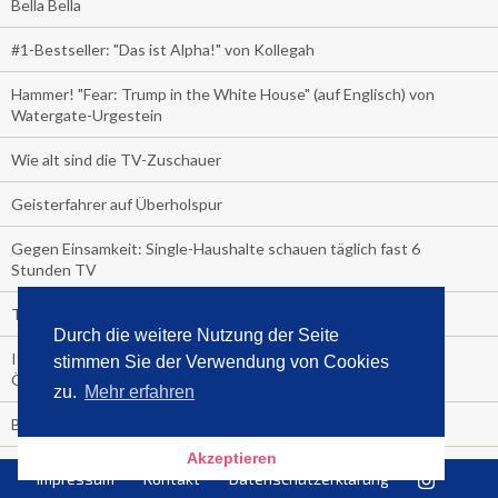
Bella Bella
#1-Bestseller: "Das ist Alpha!" von Kollegah
Hammer! "Fear: Trump in the White House" (auf Englisch) von
Watergate-Urgestein
Wie alt sind die TV-Zuschauer
Geisterfahrer auf Überholspur
Gegen Einsamkeit: Single-Haushalte schauen täglich fast 6
Stunden TV
TV-Quote:
Durch die weitere Nutzung der Seite
Italienisches Kochbuch schießt auf Nummer 1 in Deutschland,
stimmen Sie der Verwendung von Cookies
Österreich und Schweiz
zu.
Mehr erfahren
Blick in die Garage der TV-Dauerglotzer
Akzeptieren
Die Deutschen investieren, während die Österreicher und
Impressum
Kontakt
Datenschutzerklärung
Schweizer noch nachdenken, wie sie reich werden.