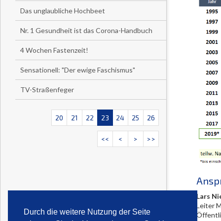
Das unglaubliche Hochbeet
Nr. 1 Gesundheit ist das Corona-Handbuch
4 Wochen Fastenzeit!
Sensationell: "Der ewige Faschismus"
TV-Straßenfeger
20
21
22
23
24
25
26
<<
<
>
>>
Ansp
Lars Ni
Leiter 
Durch die weitere Nutzung der Seite
Öffentl