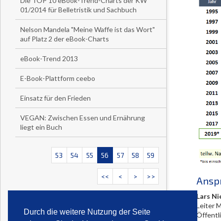
Die TOP 10 eBook-Trend-Charts der KW
01/2014 für Belletristik und Sachbuch
Nelson Mandela "Meine Waffe ist das Wort"
auf Platz 2 der eBook-Charts
eBook-Trend 2013
E-Book-Plattform ceebo
Einsatz für den Frieden
VEGAN: Zwischen Essen und Ernährung
liegt ein Buch
53
54
55
56
57
58
59
<<
<
>
>>
Ansp
Lars Ni
Leiter 
Durch die weitere Nutzung der Seite
Öffentl