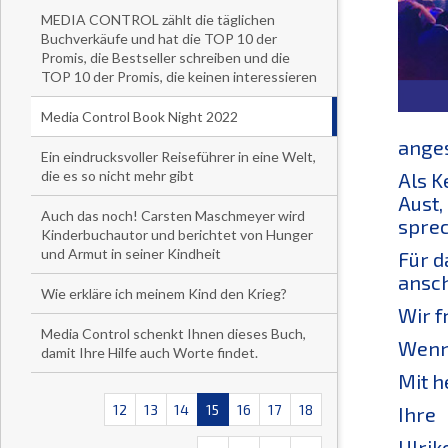
MEDIA CONTROL zählt die täglichen
Buchverkäufe und hat die TOP 10 der
Promis, die Bestseller schreiben und die
TOP 10 der Promis, die keinen interessieren
Media Control Book Night 2022
anges
Ein eindrucksvoller Reiseführer in eine Welt,
die es so nicht mehr gibt
Als K
Aust,
Auch das noch! Carsten Maschmeyer wird
sprec
Kinderbuchautor und berichtet von Hunger
und Armut in seiner Kindheit
Für d
ansch
Wie erkläre ich meinem Kind den Krieg?
Wir f
Media Control schenkt Ihnen dieses Buch,
Wenn 
damit Ihre Hilfe auch Worte findet.
Mit h
12
13
14
15
16
17
18
Ihre
Ulrik