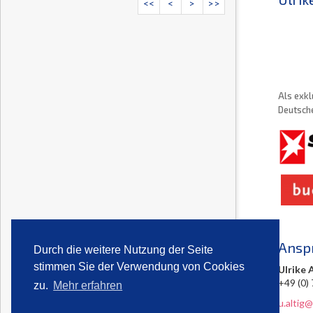
<<
<
>
>>
Als exkl
Deutsche
Ansp
Durch die weitere Nutzung der Seite
stimmen Sie der Verwendung von Cookies
Ulrike 
+49 (0)
zu.
Mehr erfahren
u.altig