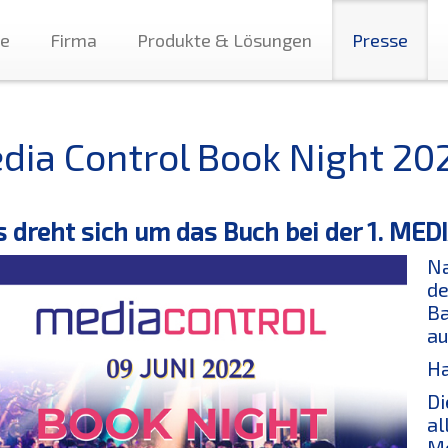
te
Firma
Produkte & Lösungen
Presse
dia Control Book Night 20
s dreht sich um das Buch bei der 1. M
Na
de
Ba
au
Ha
Di
al
Me