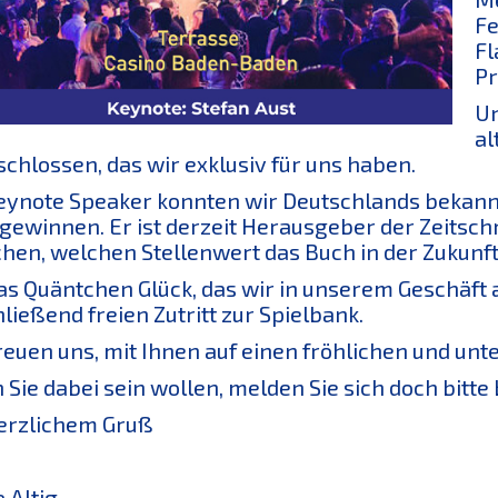
Fe
Fl
Pr
Un
al
chlossen, das wir exklusiv für uns haben.
eynote Speaker konnten wir Deutschlands bekannt
 gewinnen. Er ist derzeit Herausgeber der Zeitsc
hen, welchen Stellenwert das Buch in der Zukunf
as Quäntchen Glück, das wir in unserem Geschäft 
ließend freien Zutritt zur Spielbank.
reuen uns, mit Ihnen auf einen fröhlichen und un
Sie dabei sein wollen, melden Sie sich doch bitte b
erzlichem Gruß
e Altig