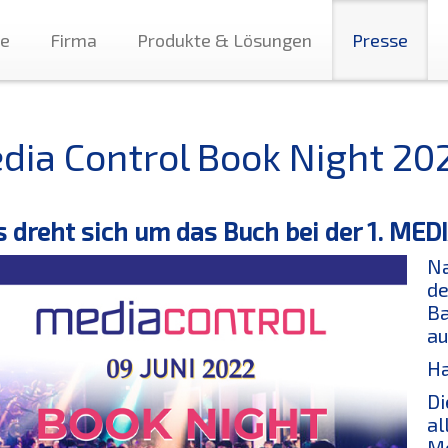
te
Firma
Produkte & Lösungen
Presse
dia Control Book Night 20
s dreht sich um das Buch bei der 1. M
Na
de
Ba
au
Ha
Di
al
Me