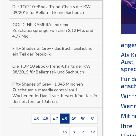
Die TOP 10 eBook-Trend-Charts der KW
09/2015 für Belletristik und Sachbuch
GOLDENE KAMERA: extreme
Zuschauersprünge zwischen 2,12 Mio. und
4,77 Mio.
anges
Fifty Shades of Grey - das Buch. Geil ist nur
Als K
ein Teil der Republik.
Aust,
Die TOP 10 eBook-Trend-Charts der KW
sprec
08/2015 für Belletristik und Sachbuch
Für d
Fifty Shades of Grey - 1,345 Millionen
ansch
Zuschauer laut media control am 1.
Wir f
Wochenende. Damit viertbester Kinostart in
den letzten fünf Jahren.
Wenn 
Mit h
45
46
47
48
49
50
51
Ihre
<<
<
>
>>
Ulrik