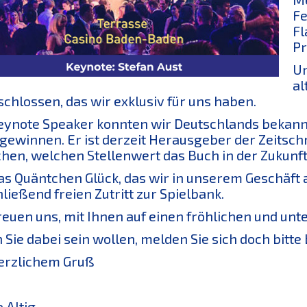
Fe
Fl
Pr
Un
al
chlossen, das wir exklusiv für uns haben.
eynote Speaker konnten wir Deutschlands bekannt
 gewinnen. Er ist derzeit Herausgeber der Zeitsc
hen, welchen Stellenwert das Buch in der Zukunf
as Quäntchen Glück, das wir in unserem Geschäft 
ließend freien Zutritt zur Spielbank.
reuen uns, mit Ihnen auf einen fröhlichen und un
Sie dabei sein wollen, melden Sie sich doch bitte b
erzlichem Gruß
e Altig