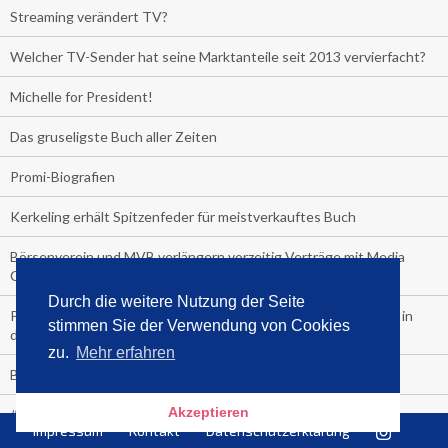
Streaming verändert TV?
Welcher TV-Sender hat seine Marktanteile seit 2013 vervierfacht?
Michelle for President!
Das gruseligste Buch aller Zeiten
Promi-Biografien
Kerkeling erhält Spitzenfeder für meistverkauftes Buch
Börsenverein und MVB verlängern vorzeitig Verträge mit Media
Control bis 2024
Durch die weitere Nutzung der Seite
PocketBook, Ceebo und Umbreit bringen Hörbuch-Downloads in
stimmen Sie der Verwendung von Cookies
die Cloud
zu.
Mehr erfahren
Bella Bella
Akzeptieren
#1-Bestseller: "Das ist Alpha!" von Kollegah
Impressum
Kontakt
Datenschutzerklärung