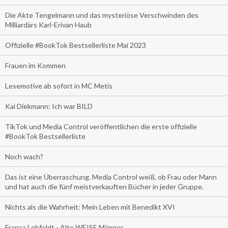
Die Akte Tengelmann und das mysteriöse Verschwinden des
Milliardärs Karl-Erivan Haub
Offizielle #BookTok Bestsellerliste Mai 2023
Frauen im Kommen
Lesemotive ab sofort in MC Metis
Kai Diekmann: Ich war BILD
TikTok und Media Control veröffentlichen die erste offizielle
#BookTok Bestsellerliste
Noch wach?
Das ist eine Überraschung. Media Control weiß, ob Frau oder Mann
und hat auch die fünf meistverkauften Bücher in jeder Gruppe.
Nichts als die Wahrheit: Mein Leben mit Benedikt XVI
Franca Lehfeldt - Alte WEISE Männer