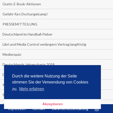
Gratis-E-Book-Aktionen
Gefahr fürs Dschungelcamp!
PRESSEMITTEILUNG
Deutschland im Handball-Fieber
Libri und Media Control verlängern Vertrag langfristig
Medienquiz:
Deutschlands Jahrescharts 2018
Die TV-Quotenkönige 2018
Durch die weitere Nutzung der Seite
stimmen Sie der Verwendung von Cookies
KNV und Media Control verlängern vorzeitig Zusammenarbeit
zu.
Mehr erfahren
STRENG VERTRAULICH
Akzeptieren
Streaming verändert TV?
Impressum
Kontakt
Datenschutzerklärung