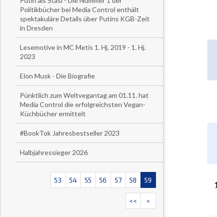
Putin als Stasi - Die Nummer 1 der
Politikbücher bei Media Control enthält
spektakuläre Details über Putins KGB-Zeit
in Dresden
Lesemotive in MC Metis 1. Hj. 2019 - 1. Hj.
2023
Elon Musk - Die Biografie
Pünktlich zum Weltvegantag am 01.11. hat
Media Control die erfolgreichsten Vegan-
Küchbücher ermittelt
#BookTok Jahresbestseller 2023
Halbjahressieger 2026
53
54
55
56
57
58
59
<<
<