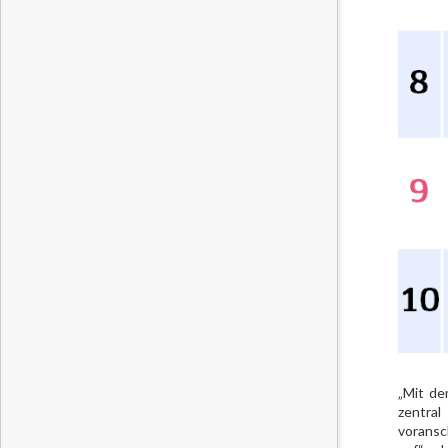
„Mit de
zentral
voransc