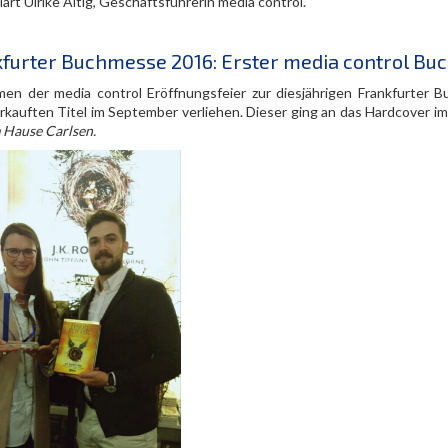
klärt Ulrike Altig, Geschäftsführerin media control.
furter Buchmesse 2016: Erster media control Buc
en der media control Eröffnungsfeier zur diesjährigen Frankfurter
rkauften Titel im September verliehen. Dieser ging an das Hardcover im 
 Hause Carlsen.