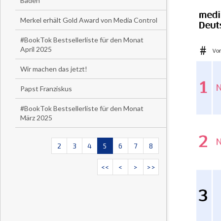
Baden
Merkel erhält Gold Award von Media Control
#BookTok Bestsellerliste für den Monat
April 2025
Wir machen das jetzt!
Papst Franziskus
#BookTok Bestsellerliste für den Monat
März 2025
2
3
4
5
6
7
8
<<
<
>
>>