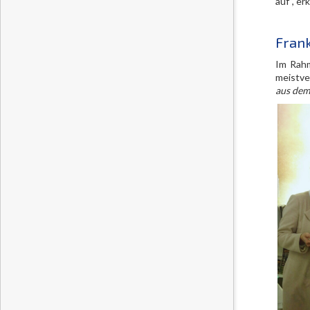
auf“, er
Frank
Im Rahm
meistve
aus dem