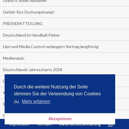
Gratis-E-Book-Aktionen
Gefahr fürs Dschungelcamp!
PRESSEMITTEILUNG
Deutschland im Handball-Fieber
Libri und Media Control verlängern Vertrag langfristig
Medienquiz:
Deutschlands Jahrescharts 2018
Die TV-Quotenkönige 2018
Durch die weitere Nutzung der Seite
KNV und Media Control verlängern vorzeitig Zusammenarbeit
stimmen Sie der Verwendung von Cookies
zu.
Mehr erfahren
STRENG VERTRAULICH
Streaming verändert TV?
Akzeptieren
Impressum
Kontakt
Datenschutzerklärung
Welcher TV-Sender hat seine Marktanteile seit 2013 vervierfacht?