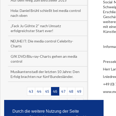
Auf dem Weg zum Bestseller 2015
Social 
Schweig
Hola: Daniel Brühl schießt bei media control
Erschli
nach oben
Geschäf
weitere
„Fack Ju Göhte 2“ nach Umsatz
mit ein
erfolgreichster Start ever!
Künstle
NEUHEIT: Die media control Celebrity-
Charts
Informa
GfK DVD/Blu-ray-Charts gehen an media
control
Pressek
Herr La
Musikantenstadl der letzten 10 Jahre: Den
Erfolg brachten nur fünf Bundesländer.
l.niedr
+49 (0)
43
44
45
46
47
48
49
www.med
<<
<
>
>>
Durch die weitere Nutzung der Seite