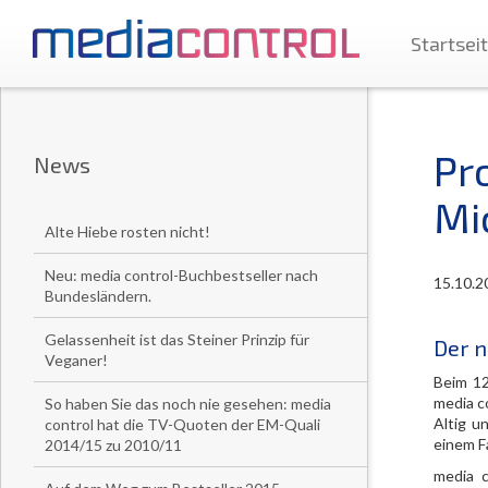
Startsei
Pr
News
Mi
Alte Hiebe rosten nicht!
Neu: media control-Buchbestseller nach
15.10.2
Bundesländern.
Gelassenheit ist das Steiner Prinzip für
Der n
Veganer!
Beim 12
media c
So haben Sie das noch nie gesehen: media
Altig u
control hat die TV-Quoten der EM-Quali
einem F
2014/15 zu 2010/11
media c