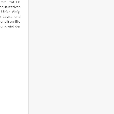
it Prof. Dr.
 qualitativen
lrike Altig,
o Levita und
 und Begriffe
ung wird der