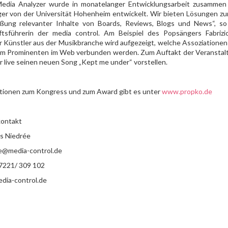
Media Analyzer wurde in monatelanger Entwicklungsarbeit zusammen m
er von der Universität Hohenheim entwickelt. Wir bieten Lösungen zur
eßung relevanter Inhalte von Boards, Reviews, Blogs und News“, so U
tsführerin der media control. Am Beispiel des Popsängers Fabrizi
r Künstler aus der Musikbranche wird aufgezeigt, welche Assoziationen
em Prominenten im Web verbunden werden. Zum Auftakt der Veranstalt
r live seinen neuen Song „Kept me under“ vorstellen.
tionen zum Kongress und zum Award gibt es unter
www.propko.de
ontakt
rs Niedrée
ee@media-control.de
 7221/ 309 102
ia-control.de