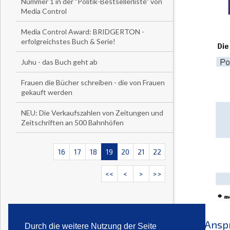
Nummer 1 in der "Politik-Bestsellerliste" von
Media Control
Media Control Award: BRIDGERTON -
erfolgreichstes Buch & Serie!
Juhu - das Buch geht ab
Frauen die Bücher schreiben - die von Frauen
gekauft werden
NEU: Die Verkaufszahlen von Zeitungen und
Zeitschriften an 500 Bahnhöfen
16
17
18
19
20
21
22
<<
<
>
>>
Ansp
Durch die weitere Nutzung der Seite