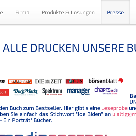
te
Firma
Produkte & Lösungen
Presse
E ALLE DRUCKEN UNSERE 
Ba
UN
den Buch zum Bestseller. Hier gibt's eine
Leseprobe
und
ben Sie einfach das Stichwort "Joe Biden" an
u.altig@m
- Ein Porträt" Bücher.