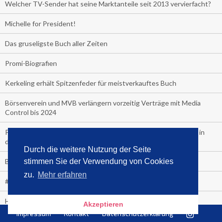
Welcher TV-Sender hat seine Marktanteile seit 2013 vervierfacht?
Michelle for President!
Das gruseligste Buch aller Zeiten
Promi-Biografien
Kerkeling erhält Spitzenfeder für meistverkauftes Buch
Börsenverein und MVB verlängern vorzeitig Verträge mit Media
Control bis 2024
PocketBook, Ceebo und Umbreit bringen Hörbuch-Downloads in
die Cloud
Durch die weitere Nutzung der Seite
Bella Bella
stimmen Sie der Verwendung von Cookies
zu.
Mehr erfahren
#1-Bestseller: "Das ist Alpha!" von Kollegah
Hammer! "Fear: Trump in the White House" (auf Englisch) von
Akzeptieren
Watergate-Urgestein
Impressum
Kontakt
Datenschutzerklärung