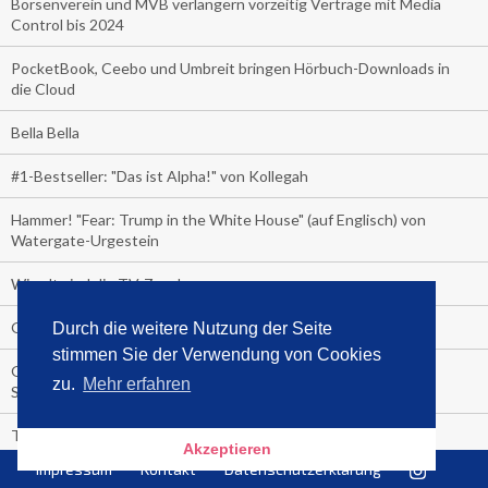
Börsenverein und MVB verlängern vorzeitig Verträge mit Media
Control bis 2024
PocketBook, Ceebo und Umbreit bringen Hörbuch-Downloads in
die Cloud
Bella Bella
#1-Bestseller: "Das ist Alpha!" von Kollegah
Hammer! "Fear: Trump in the White House" (auf Englisch) von
Watergate-Urgestein
Wie alt sind die TV-Zuschauer
Geisterfahrer auf Überholspur
Durch die weitere Nutzung der Seite
stimmen Sie der Verwendung von Cookies
Gegen Einsamkeit: Single-Haushalte schauen täglich fast 6
zu.
Mehr erfahren
Stunden TV
TV-Quote:
Akzeptieren
Impressum
Kontakt
Datenschutzerklärung
Italienisches Kochbuch schießt auf Nummer 1 in Deutschland,