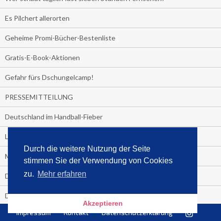
Es Pilchert allerorten
Geheime Promi-Bücher-Bestenliste
Gratis-E-Book-Aktionen
Gefahr fürs Dschungelcamp!
PRESSEMITTEILUNG
Deutschland im Handball-Fieber
Libri und Media Control verlängern Vertrag langfristig
Durch die weitere Nutzung der Seite
Medienquiz:
stimmen Sie der Verwendung von Cookies
zu.
Mehr erfahren
Deutschlands Jahrescharts 2018
Die TV-Quotenkönige 2018
Akzeptieren
Impressum
Kontakt
Datenschutzerklärung
KNV und Media Control verlängern vorzeitig Zusammenarbeit