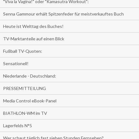
"Viva la Vagina!" oder "Kamasutra Workout":
Senna Gammour erhält Spitzenfeder für meistverkauftes Buch
Heute ist Welttag des Buches!
TV-Marktanteile auf einen Blick
Fußball TV-Quoten:
Sensationell!
Niederlande - Deutschland:
PRESSEMITTEILUNG
Media Control eBook-Panel
BIATHLON-WM im TV
Lagerfelds N°5
Wer schaut täglich fast sieben Stunden Fernsehen?