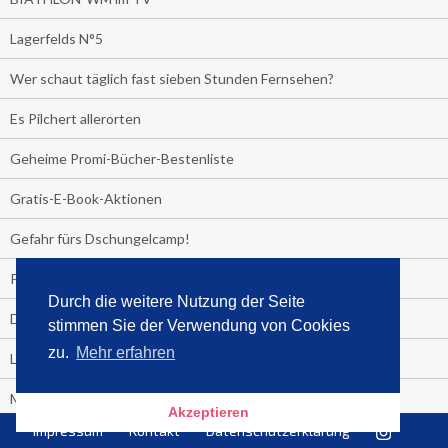
Lagerfelds N°5
Wer schaut täglich fast sieben Stunden Fernsehen?
Es Pilchert allerorten
Geheime Promi-Bücher-Bestenliste
Gratis-E-Book-Aktionen
Gefahr fürs Dschungelcamp!
PRESSEMITTEILUNG
Durch die weitere Nutzung der Seite
Deutschland im Handball-Fieber
stimmen Sie der Verwendung von Cookies
zu.
Mehr erfahren
Libri und Media Control verlängern Vertrag langfristig
Medienquiz:
Akzeptieren
Impressum
Kontakt
Datenschutzerklärung
Deutschlands Jahrescharts 2018