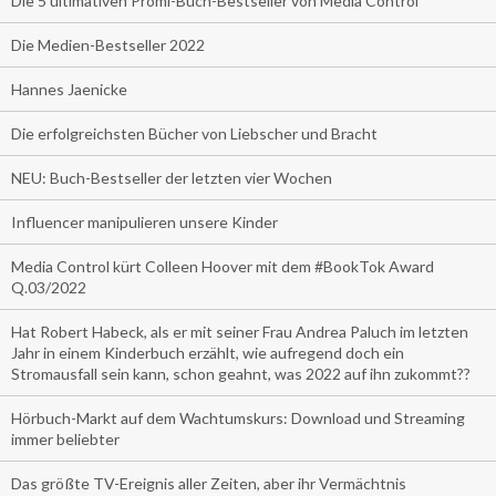
Die 5 ultimativen Promi-Buch-Bestseller von Media Control
Die Medien-Bestseller 2022
Hannes Jaenicke
Die erfolgreichsten Bücher von Liebscher und Bracht
NEU: Buch-Bestseller der letzten vier Wochen
Influencer manipulieren unsere Kinder
Media Control kürt Colleen Hoover mit dem #BookTok Award
Q.03/2022
Hat Robert Habeck, als er mit seiner Frau Andrea Paluch im letzten
Jahr in einem Kinderbuch erzählt, wie aufregend doch ein
Stromausfall sein kann, schon geahnt, was 2022 auf ihn zukommt??
Hörbuch-Markt auf dem Wachtumskurs: Download und Streaming
immer beliebter
Das größte TV-Ereignis aller Zeiten, aber ihr Vermächtnis