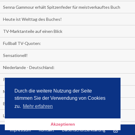
Senna Gammour erhält Spitzenfeder für meistverkauftes Buch
Heute ist Welttag des Buches!
TV-Marktanteile auf einen Blick
Fußball TV-Quoten:
Sensationell!
Niederlande - Deutschland:
PRESSEMITTEILUNG
Durch die weitere Nutzung der Seite
Media Control eBook-Panel
stimmen Sie der Verwendung von Cookies
BIATHLON-WM im TV
zu.
Mehr erfahren
Lagerfelds N°5
Akzeptieren
Wer schaut täglich fast sieben Stunden Fernsehen?
Impressum
Kontakt
Datenschutzerklärung