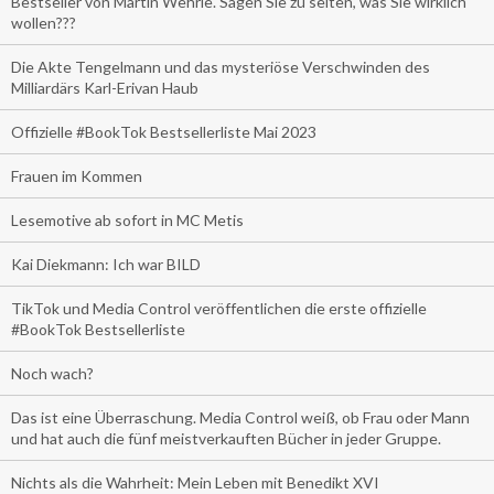
Bestseller von Martin Wehrle. Sagen Sie zu selten, was Sie wirklich
wollen???
Die Akte Tengelmann und das mysteriöse Verschwinden des
Milliardärs Karl-Erivan Haub
Offizielle #BookTok Bestsellerliste Mai 2023
Frauen im Kommen
Lesemotive ab sofort in MC Metis
Kai Diekmann: Ich war BILD
TikTok und Media Control veröffentlichen die erste offizielle
#BookTok Bestsellerliste
Noch wach?
Das ist eine Überraschung. Media Control weiß, ob Frau oder Mann
und hat auch die fünf meistverkauften Bücher in jeder Gruppe.
Nichts als die Wahrheit: Mein Leben mit Benedikt XVI