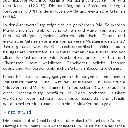
auch liebevoll genannte "Klampfe", von der Blockflöte (14,4 %) und
dem Klavier (12,0 %). Die nachfolgenden Positionen belegen
Keyboards (9,3 %), andere Flöten 5,4 %) und elektrische Gitarren
(5,0 %).
In der Altersverteilung zeigt sich ein gemischtes Bild: So werden
Mundharmonikas, elektronische Orgeln und Flügel vermehrt von
über 60-Jährigen gespielt, während akustische Drums und
elektrische Gitarren vor allem von jüngeren Musizierenden bis 29
Jahre genutzt werden. Geschlechterspezifisch spielen Frauen
häufiger ein Instrument als Männer. Neben dem Klavier sind vor
allem Blasinstrumente wie Blockflöten, andere Flöten und
Klarinetten beim weiblichen Geschlecht beliebt. Männer
überwiegen klar bei den elektrischen Gitarren, Bässen und Drums.
Erkenntnisse aus vorausgegangenen Erhebungen zu den Themen
"Musikinstrumente" und "Aktives Musizieren" (SOMM-Studie
"Musizieren und Musikinstrumente in Deutschland") werden auch in
dieser Untersuchung bestätigt: In jedem sechsten Haushalt
werden ein oder mehrere Instrumente gespielt(2) und oftmals
werden mehrere Instrumente von einem Musizierenden gespielt.
Hintergrund
Die media control GmbH erstellte über das F+i Panel eine Ad-hoc-
Umfrage zum Thema "Musikinstrumente" in 10.000 für die deutsche