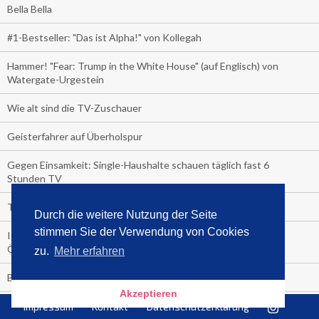
Bella Bella
#1-Bestseller: "Das ist Alpha!" von Kollegah
Hammer! "Fear: Trump in the White House" (auf Englisch) von
Watergate-Urgestein
Wie alt sind die TV-Zuschauer
Geisterfahrer auf Überholspur
Gegen Einsamkeit: Single-Haushalte schauen täglich fast 6
Stunden TV
TV-Quote:
Durch die weitere Nutzung der Seite
stimmen Sie der Verwendung von Cookies
Italienisches Kochbuch schießt auf Nummer 1 in Deutschland,
Österreich und Schweiz
zu.
Mehr erfahren
Blick in die Garage der TV-Dauerglotzer
Akzeptieren
Die Deutschen investieren, während die Österreicher und
Impressum
Kontakt
Datenschutzerklärung