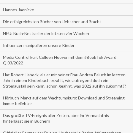
Hannes Jaenicke
Die erfolgreichsten Bücher von Liebscher und Bracht
NEU: Buch-Bestseller der letzten vier Wochen
Influencer manipulieren unsere Kinder
Media Control kürt Colleen Hoover mit dem #BookTok Award
Q.03/2022
Hat Robert Habeck, als er mit seiner Frau Andrea Paluch im letzten
Jahr in einem Kinderbuch erzählt, wie aufregend doch ein
Stromausfall sein kann, schon geahnt, was 2022 auf ihn zukommt??
Hörbuch-Markt auf dem Wachtumskurs: Download und Streaming
immer beliebter
Das größte TV-Ereignis aller Zeiten, aber ihr Vermächtnis
hinterlässt sie in Büchern
Offizieller Partner der Dualen-Hochschule Baden-Württemberg