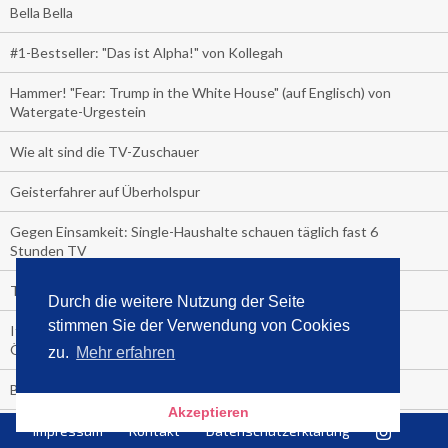
Bella Bella
#1-Bestseller: "Das ist Alpha!" von Kollegah
Hammer! "Fear: Trump in the White House" (auf Englisch) von
Watergate-Urgestein
Wie alt sind die TV-Zuschauer
Geisterfahrer auf Überholspur
Gegen Einsamkeit: Single-Haushalte schauen täglich fast 6
Stunden TV
TV-Quote:
Durch die weitere Nutzung der Seite
stimmen Sie der Verwendung von Cookies
Italienisches Kochbuch schießt auf Nummer 1 in Deutschland,
Österreich und Schweiz
zu.
Mehr erfahren
Blick in die Garage der TV-Dauerglotzer
Akzeptieren
Die Deutschen investieren, während die Österreicher und
Impressum
Kontakt
Datenschutzerklärung