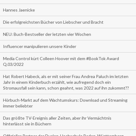
Hannes Jaenicke
Die erfolgreichsten Bücher von Liebscher und Bracht
NEU: Buch-Bestseller der letzten vier Wochen
Influencer manipulieren unsere Kinder
Media Control kürt Colleen Hoover mit dem #BookTok Award
Q.03/2022
Hat Robert Habeck, als er mit seiner Frau Andrea Paluch im letzten
Jahr in einem Kinderbuch erzählt, wie aufregend doch ein
Stromausfall sein kann, schon geahnt, was 2022 auf ihn zukommt??
Hörbuch-Markt auf dem Wachtumskurs: Download und Streaming
immer beliebter
Das größte TV-Ereignis aller Zeiten, aber ihr Vermächtnis
hinterlässt sie in Büchern
Offizieller Partner der Dualen-Hochschule Baden-Württemberg