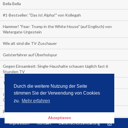
Bella Bella
#1-Bestseller: "Das ist Alpha!" von Kollegah
Hammer! "Fear: Trump in the White House" (auf Englisch) von
Watergate-Urgestein
Wie alt sind die TV-Zuschauer
Geisterfahrer auf Überholspur
Gegen Einsamkeit: Single-Haushalte schauen täglich fast 6
Stunden TV
TV-Quote:
Durch die weitere Nutzung der Seite
stimmen Sie der Verwendung von Cookies
Italienisches Kochbuch schießt auf Nummer 1 in Deutschland,
Österreich und Schweiz
zu.
Mehr erfahren
Blick in die Garage der TV-Dauerglotzer
Akzeptieren
Die Deutschen investieren, während die Österreicher und
Impressum
Kontakt
Datenschutzerklärung