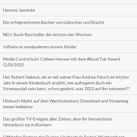
Hannes Jaenicke
Die erfolgreichsten Bücher von Liebscher und Bracht
NEU: Buch-Bestseller der letzten vier Wochen
Influencer manipulieren unsere Kinder
Media Control kürt Colleen Hoover mit dem #BookTok Award
Q.03/2022
Hat Robert Habeck, als er mit seiner Frau Andrea Paluch im letzten
Jahr in einem Kinderbuch erzählt, wie aufregend doch ein
Stromausfall sein kann, schon geahnt, was 2022 auf ihn zukommt??
Hörbuch-Markt auf dem Wachtumskurs: Download und Streaming
immer beliebter
Das größte TV-Ereignis aller Zeiten, aber ihr Vermächtnis
hinterlässt sie in Büchern
Offizieller Partner der Dualen-Hochschule Baden-Württemberg